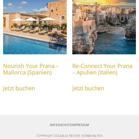
Nourish Your Prana –
Re-Connect Your Prana
Mallorca (Spanien)
– Apulien (Italien)
Jetzt buchen
Jetzt buchen
DATENSCHUTZ
IMPRESSUM
COPYRIGHT 2022
ALLE RECHTE VORBEHALTEN.