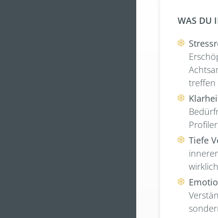
WAS DU 
Stressr
Erschö
Achtsam
treffen
Klarhei
Bedürfn
Profile
Tiefe V
innere
wirklic
Emotio
Verstän
sonder