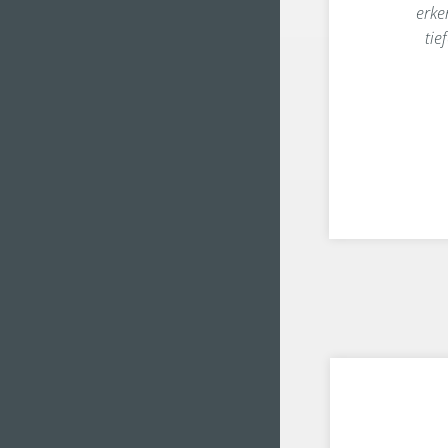
erke
tie