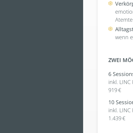
Verkörp
emotion
Atemte
Alltags
wenn es
ZWEI MÖ
6 Session
inkl. LIN
919 €
10 Sessio
inkl. LIN
1.439 €