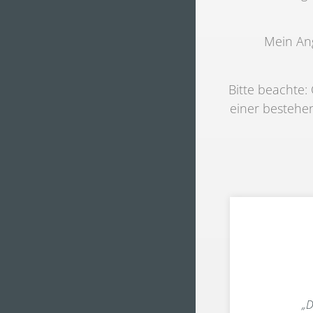
Mein Ang
Bitte beachte:
einer bestehe
„D