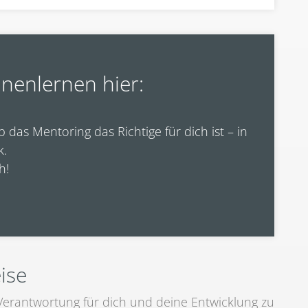
nenlernen hier:
das Mentoring das Richtige für dich ist – in
k.
h!
ise
Verantwortung für dich und deine Entwicklung zu