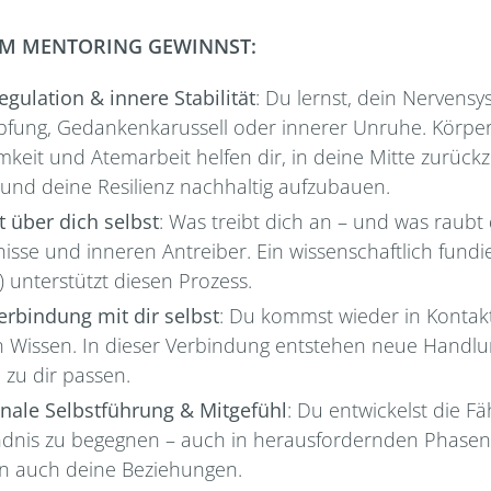
IM MENTORING GEWINNST:
egulation & innere Stabilität
: Du lernst, dein Nervens
pfung, Gedankenkarussell oder innerer Unruhe. Körper
keit und Atemarbeit helfen dir, in deine Mitte zurück
 und deine Resilienz nachhaltig aufzubauen.
t über dich selbst
: Was treibt dich an – und was raubt
isse und inneren Antreiber. Ein wissenschaftlich fundie
r) unterstützt diesen Prozess.
erbindung mit dir selbst
: Du kommst wieder in Kontak
n Wissen. In dieser Verbindung entstehen neue Handlu
h zu dir passen.
nale Selbstführung & Mitgefühl
: Du entwickelst die Fä
dnis zu begegnen – auch in herausfordernden Phasen. 
n auch deine Beziehungen.