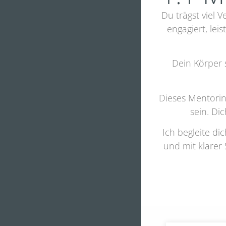
Du trägst viel V
engagiert, lei
Dein Körper 
Dieses Mentorin
sein. Di
Ich begleite di
und mit klarer